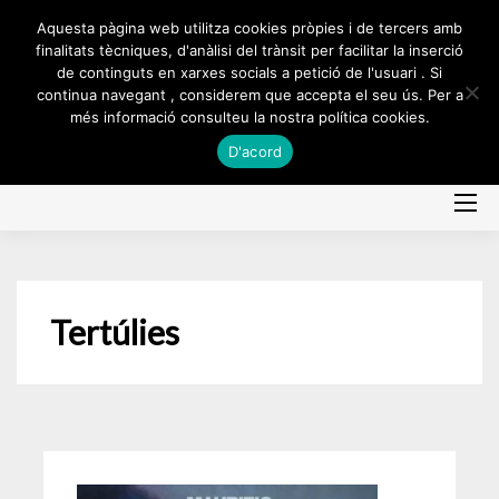
Skip
Aquesta pàgina web utilitza cookies pròpies i de tercers amb
to
finalitats tècniques, d'anàlisi del trànsit per facilitar la inserció
de continguts en xarxes socials a petició de l'usuari . Si
content
continua navegant , considerem que accepta el seu ús. Per a
més informació consulteu la nostra política cookies.
D'acord
Tertúlies