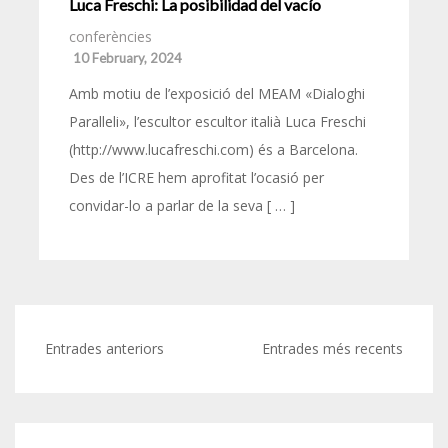
Luca Freschi: La posibilidad del vacío
conferències
10 February, 2024
Amb motiu de l’exposició del MEAM «Dialoghi
Paralleli», l’escultor escultor italià Luca Freschi
(http://www.lucafreschi.com) és a Barcelona.
Des de l’ICRE hem aprofitat l’ocasió per
convidar-lo a parlar de la seva [ … ]
Navegació
Entrades anteriors
Entrades més recents
d'entrades