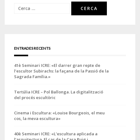
Cerca:
ENTRADES RECENTS
41è Seminari ICRE: «El darrer gran repte de
l’escultor Subirachs: la façana de la Passió de la
Sagrada Família.»
Tertúlia ICRE – Pol Ballonga. La digitalització
del procés escultòric
Cinema i Escultura: «Louise Bourgeois, el meu
cos, la meva escultura»
40è Seminari ICRE: «L’escultura aplicada a
l’arquitectura. El cas de la Casa Puig i