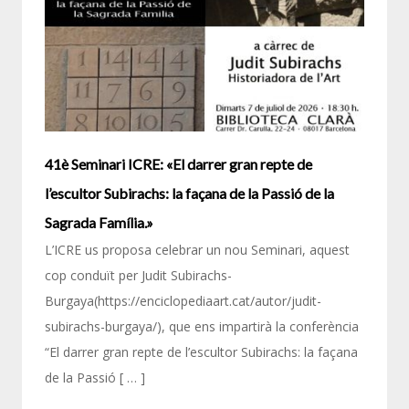
41è Seminari ICRE: «El darrer gran repte de
Tertúli
l’escultor Subirachs: la façana de la Passió de la
procés 
L’ICRE 
Sagrada Família.»
títol La
L’ICRE us proposa celebrar un nou Seminari, aquest
per l’e
cop conduït per Judit Subirachs-
L’activi
Burgaya(https://enciclopediaart.cat/autor/judit-
subirachs-burgaya/), que ens impartirà la conferència
“El darrer gran repte de l’escultor Subirachs: la façana
de la Passió [ … ]