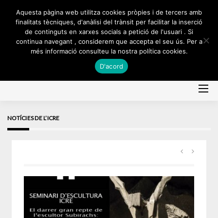
Skip
Aquesta pàgina web utilitza cookies pròpies i de tercers amb
to
finalitats tècniques, d'anàlisi del trànsit per facilitar la inserció
de continguts en xarxes socials a petició de l'usuari . Si
content
continua navegant , considerem que accepta el seu ús. Per a
més informació consulteu la nostra política cookies.
D'acord
NOTÍCIES DE L’ICRE