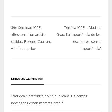
Navegació
39è Seminari ICRE:
Tertúlia ICRE – Matilde
d'entrades
«Ressons d’un artista
Grau. La importància de les
oblidat: Florenci Cuairan,
escultures ‘sense
vida i recepció»
importància’
DEIXA UN COMENTARI
L'adreça electrònica no es publicarà.
Els camps
necessaris estan marcats amb
*