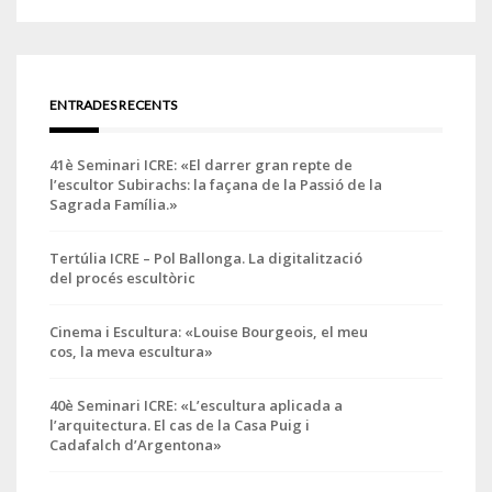
ENTRADES RECENTS
41è Seminari ICRE: «El darrer gran repte de
l’escultor Subirachs: la façana de la Passió de la
Sagrada Família.»
Tertúlia ICRE – Pol Ballonga. La digitalització
del procés escultòric
Cinema i Escultura: «Louise Bourgeois, el meu
cos, la meva escultura»
40è Seminari ICRE: «L’escultura aplicada a
l’arquitectura. El cas de la Casa Puig i
Cadafalch d’Argentona»