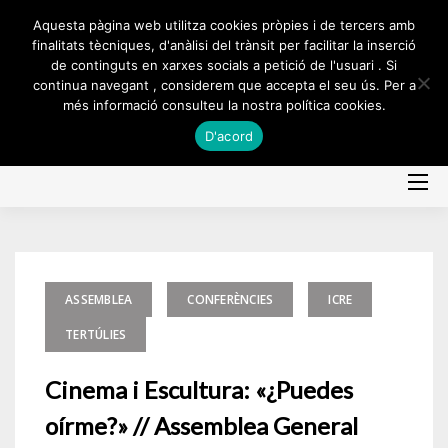
Skip
Aquesta pàgina web utilitza cookies pròpies i de tercers amb
to
finalitats tècniques, d'anàlisi del trànsit per facilitar la inserció
de continguts en xarxes socials a petició de l'usuari . Si
content
continua navegant , considerem que accepta el seu ús. Per a
més informació consulteu la nostra política cookies.
D'acord
ASSEMBLEA
CONFERÈNCIES
ICRE
TERTÚLIES
Cinema i Escultura: «¿Puedes
oírme?» // Assemblea General