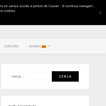
ts en xarxes socials a petició de l'usuari . Si continua navegant ,
ca cookies.
CONCURS
IDIOMA:
Cerca: