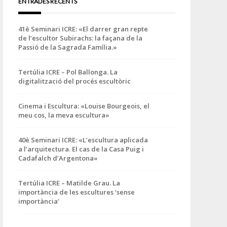
ENTRADES RECENTS
41è Seminari ICRE: «El darrer gran repte
de l’escultor Subirachs: la façana de la
Passió de la Sagrada Família.»
Tertúlia ICRE – Pol Ballonga. La
digitalització del procés escultòric
Cinema i Escultura: «Louise Bourgeois, el
meu cos, la meva escultura»
40è Seminari ICRE: «L’escultura aplicada
a l’arquitectura. El cas de la Casa Puig i
Cadafalch d’Argentona»
Tertúlia ICRE – Matilde Grau. La
importància de les escultures ‘sense
importància’