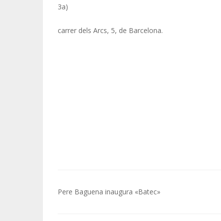
3a)
carrer dels Arcs, 5, de Barcelona.
Navegació
Pere Baguena inaugura «Batec»
d'entrades