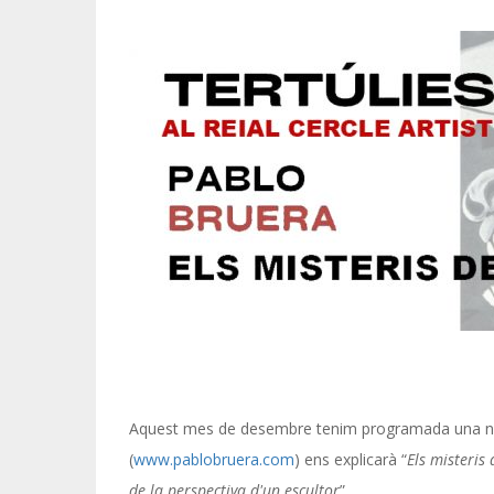
Aquest mes de desembre tenim programada una nova
(
www.pablobruera.com
) ens explicarà “
Els misteris
de la perspectiva d'un escultor
”.