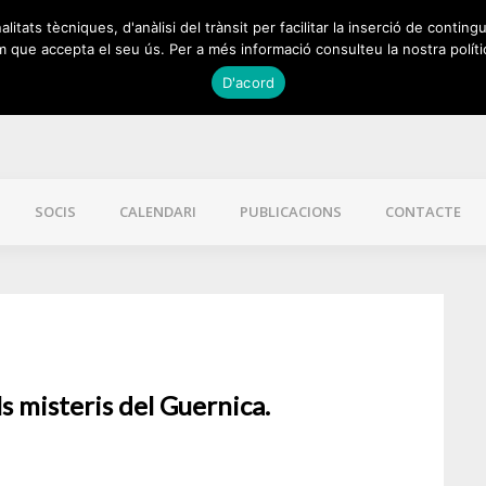
itats tècniques, d'anàlisi del trànsit per facilitar la inserció de contingu
 que accepta el seu ús. Per a més informació consulteu la nostra políti
D'acord
SOCIS
CALENDARI
PUBLICACIONS
CONTACTE
ls misteris del Guernica.