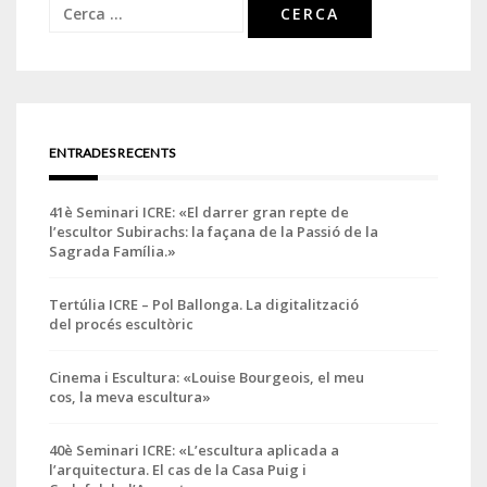
Cerca:
ENTRADES RECENTS
41è Seminari ICRE: «El darrer gran repte de
l’escultor Subirachs: la façana de la Passió de la
Sagrada Família.»
Tertúlia ICRE – Pol Ballonga. La digitalització
del procés escultòric
Cinema i Escultura: «Louise Bourgeois, el meu
cos, la meva escultura»
40è Seminari ICRE: «L’escultura aplicada a
l’arquitectura. El cas de la Casa Puig i