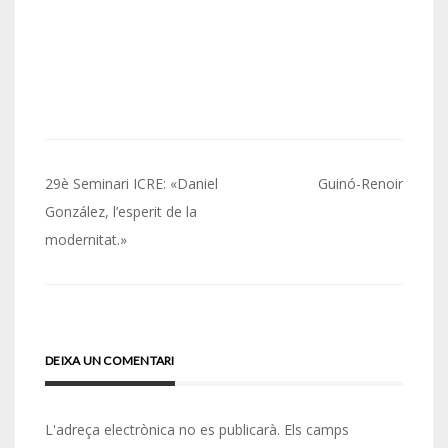
Navegació
29è Seminari ICRE: «Daniel
Guinó-Renoir
d'entrades
González, l’esperit de la
modernitat.»
DEIXA UN COMENTARI
L'adreça electrònica no es publicarà.
Els camps