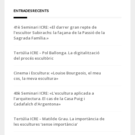
ENTRADES RECENTS
41è Seminari ICRE: «El darrer gran repte de
l’escultor Subirachs: la façana de la Passió de la
Sagrada Família.»
Tertúlia ICRE – Pol Ballonga. La digitalització
del procés escultòric
Cinema i Escultura: «Louise Bourgeois, el meu
cos, la meva escultura»
40è Seminari ICRE: «L’escultura aplicada a
l’arquitectura. El cas de la Casa Puig i
Cadafalch d’Argentona»
Tertúlia ICRE – Matilde Grau. La importància de
les escultures ‘sense importància’