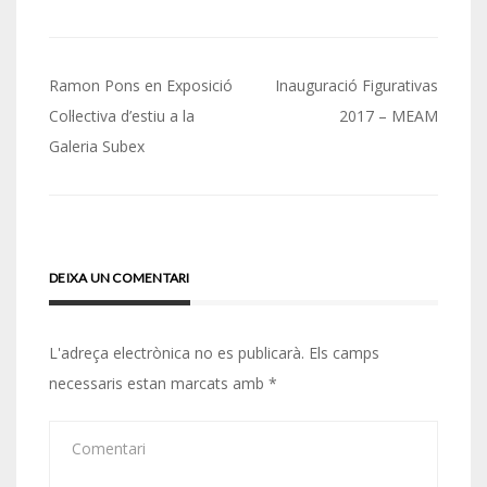
Navegació
Ramon Pons en Exposició
Inauguració Figurativas
d'entrades
Col·lectiva d’estiu a la
2017 – MEAM
Galeria Subex
DEIXA UN COMENTARI
L'adreça electrònica no es publicarà.
Els camps
necessaris estan marcats amb
*