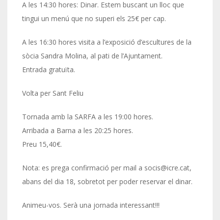
A les 14:30 hores: Dinar. Estem buscant un lloc que
tingui un menú que no superi els 25€ per cap.
A les 16:30 hores visita a l’exposició d’escultures de la
sòcia Sandra Molina, al pati de l’Ajuntament.
Entrada gratuïta.
Volta per Sant Feliu
Tornada amb la SARFA a les 19:00 hores.
Arribada a Barna a les 20:25 hores.
Preu 15,40€.
Nota: es prega confirmació per mail a socis@icre.cat,
abans del dia 18, sobretot per poder reservar el dinar.
Animeu-vos. Serà una jornada interessant!!!