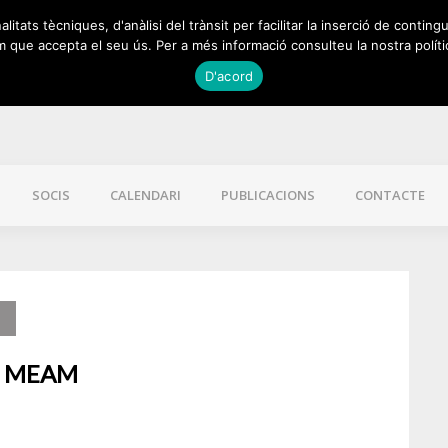
itats tècniques, d'anàlisi del trànsit per facilitar la inserció de contingu
 que accepta el seu ús. Per a més informació consulteu la nostra políti
D'acord
SOCIS
CALENDARI
PUBLICACIONS
CONTACTE
 – MEAM