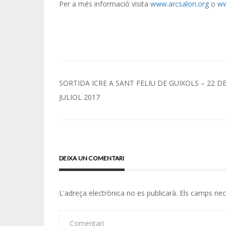
Per a més informació visita
www.arcsalon.org
o
ww
Navegació
SORTIDA ICRE A SANT FELIU DE GUIXOLS – 22 D
d'entrades
JULIOL 2017
DEIXA UN COMENTARI
L'adreça electrònica no es publicarà.
Els camps ne