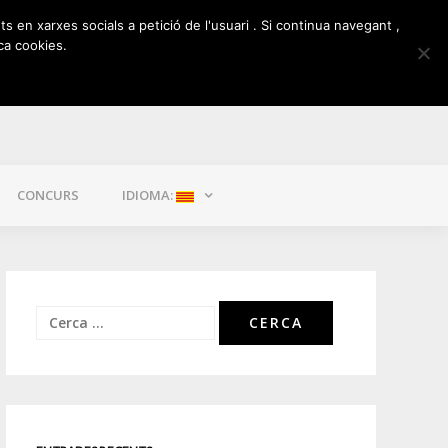
ts en xarxes socials a petició de l'usuari . Si continua navegant ,
ca cookies.
CONCURS
IDIOMA:
Cerca: