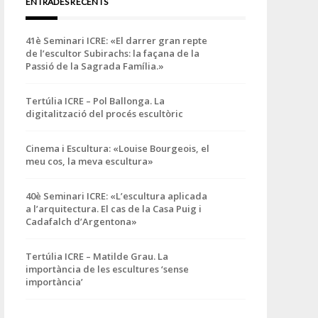
ENTRADES RECENTS
41è Seminari ICRE: «El darrer gran repte
de l’escultor Subirachs: la façana de la
Passió de la Sagrada Família.»
Tertúlia ICRE – Pol Ballonga. La
digitalització del procés escultòric
Cinema i Escultura: «Louise Bourgeois, el
meu cos, la meva escultura»
40è Seminari ICRE: «L’escultura aplicada
a l’arquitectura. El cas de la Casa Puig i
Cadafalch d’Argentona»
Tertúlia ICRE – Matilde Grau. La
importància de les escultures ‘sense
importància’