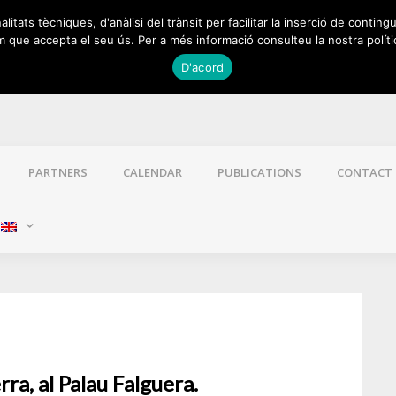
itats tècniques, d'anàlisi del trànsit per facilitar la inserció de contingu
 que accepta el seu ús. Per a més informació consulteu la nostra políti
D'acord
PARTNERS
CALENDAR
PUBLICATIONS
CONTACT
:
a, al Palau Falguera.