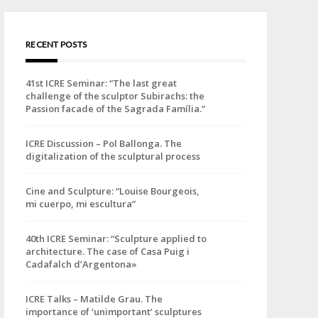
RECENT POSTS
41st ICRE Seminar: “The last great
challenge of the sculptor Subirachs: the
Passion facade of the Sagrada Família.”
ICRE Discussion – Pol Ballonga. The
digitalization of the sculptural process
Cine and Sculpture: “Louise Bourgeois,
mi cuerpo, mi escultura”
40th ICRE Seminar: “Sculpture applied to
architecture. The case of Casa Puig i
Cadafalch d’Argentona»
ICRE Talks – Matilde Grau. The
importance of ‘unimportant’ sculptures