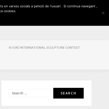
ts en xarxes socials a petició de l'usuari . Si continua navegant ,
ca cookies.
III ICRE INTERNATIONAL SCULPTURE CONTEST
Search
for: