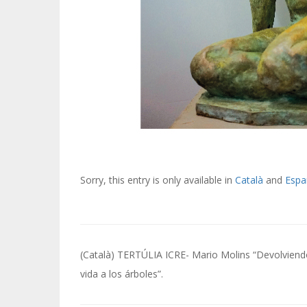
Sorry, this entry is only available in
Català
and
Espa
Post
(Català) TERTÚLIA ICRE- Mario Molins “Devolviend
navigation
vida a los árboles”.