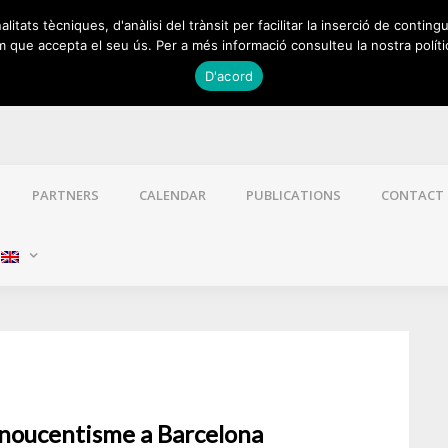
itats tècniques, d'anàlisi del trànsit per facilitar la inserció de contingu
 que accepta el seu ús. Per a més informació consulteu la nostra políti
D'acord
PARTNERS
CALENDAR
PUBLICATIONS
CONTACT
:
El noucentisme a Barcelona