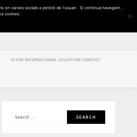
ts en xarxes socials a petició de l'usuari . Si continua navegant ,
ca cookies.
III ICRE INTERNATIONAL SCULPTURE CONTEST
Search
for: