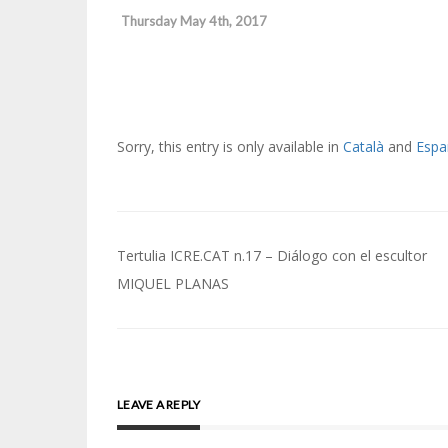
Thursday May 4th, 2017
Sorry, this entry is only available in
Català
and
Espa
Post
Tertulia ICRE.CAT n.17 – Diálogo con el escultor
navigation
MIQUEL PLANAS
LEAVE A REPLY