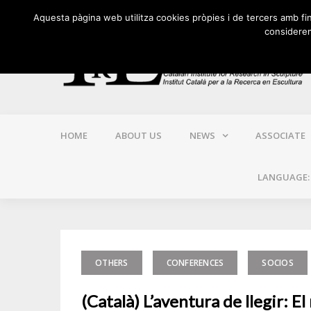
Skip
Aquesta pàgina web utilitza cookies pròpies i de tercers amb final
to
considerem
content
HOME
ABOUT US
NEWS
ASSOCIATE
LANGUAGE
OTHERS
CONFERENCES
SOCIOS
(Català) L’aventura de llegir: 