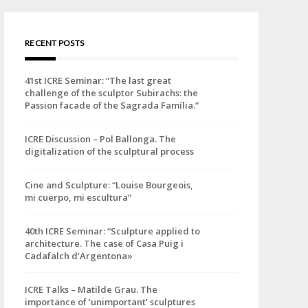
RECENT POSTS
41st ICRE Seminar: “The last great
challenge of the sculptor Subirachs: the
Passion facade of the Sagrada Família.”
ICRE Discussion – Pol Ballonga. The
digitalization of the sculptural process
Cine and Sculpture: “Louise Bourgeois,
mi cuerpo, mi escultura”
40th ICRE Seminar: “Sculpture applied to
architecture. The case of Casa Puig i
Cadafalch d’Argentona»
ICRE Talks – Matilde Grau. The
importance of ‘unimportant’ sculptures