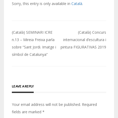
Sorry, this entry is only available in
Català
.
Post
(Català) SEMINARI ICRE
(Català) Concurs
navigation
n.13 – Mireia Freixa parla
internacional d’escultura i
sobre “Sant Jordi. Imatge i
pintura FIGURATIVAS 2019
símbol de Catalunya”
LEAVE A REPLY
Your email address will not be published.
Required
fields are marked
*