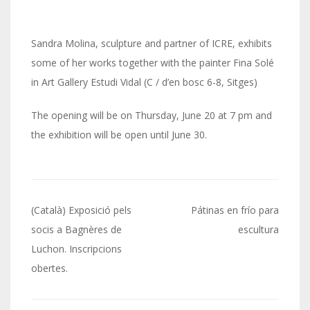
Sandra Molina, sculpture and partner of ICRE, exhibits
some of her works together with the painter Fina Solé
in Art Gallery Estudi Vidal (C / d’en bosc 6-8, Sitges)
The opening will be on Thursday, June 20 at 7 pm and
the exhibition will be open until June 30.
Post
(Català) Exposició pels
Pátinas en frío para
navigation
socis a Bagnères de
escultura
Luchon. Inscripcions
obertes.