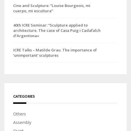
Cine and Sculpture: “Louise Bourgeois, mi
cuerpo, mi escultura”
40th ICRE Seminar: “Sculpture applied to
architecture. The case of Casa Puig i Cadafalch
d’Argentona»
ICRE Talks – Matilde Grau. The importance of
‘unimportant’ sculptures
CATEGORIES
Others
Assembly
Grant