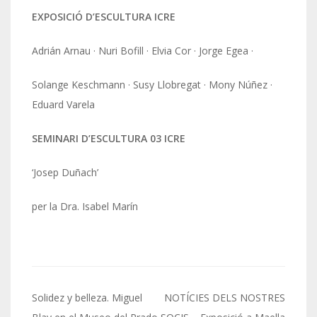
EXPOSICIÓ D’ESCULTURA ICRE
Adrián Arnau · Nuri Bofill · Elvia Cor · Jorge Egea ·
Solange Keschmann · Susy Llobregat · Mony Núñez ·
Eduard Varela
SEMINARI D’ESCULTURA 03 ICRE
‘Josep Duñach’
per la Dra. Isabel Marín
Navegació
Solidez y belleza. Miguel
NOTÍCIES DELS NOSTRES