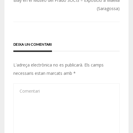
d'entrades
Blay en el Museo del Prado
SOCIS – Exposició a Maella
(Saragossa)
DEIXA UN COMENTARI
L'adreça electrònica no es publicarà.
Els camps
necessaris estan marcats amb
*