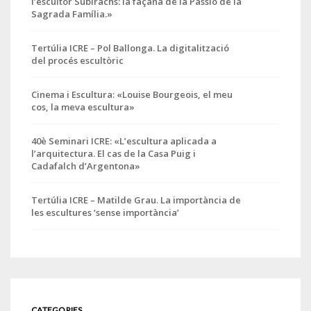
l’escultor Subirachs: la façana de la Passió de la
Sagrada Família.»
Tertúlia ICRE – Pol Ballonga. La digitalització
del procés escultòric
Cinema i Escultura: «Louise Bourgeois, el meu
cos, la meva escultura»
40è Seminari ICRE: «L’escultura aplicada a
l’arquitectura. El cas de la Casa Puig i
Cadafalch d’Argentona»
Tertúlia ICRE – Matilde Grau. La importància de
les escultures ‘sense importància’
CATEGORIES