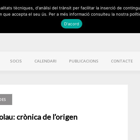
itats tècniques, d'anàlisi del trànsit per facilitar la inserció de contingu
 que accepta el seu ús. Per a més informació consulteu la nostra políti
D'acord
SOCIS
CALENDARI
PUBLICACIONS
CONTACTE
DES
olau: crònica de l’origen