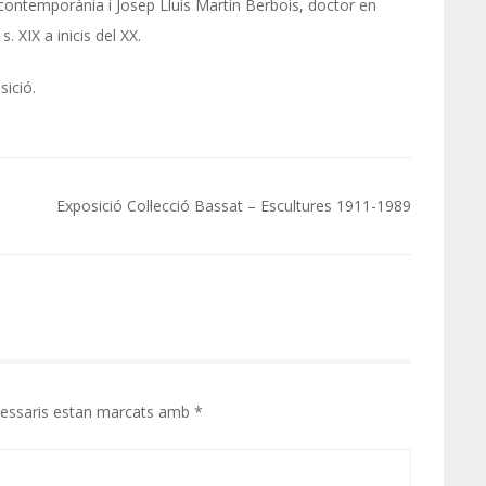
at contemporània i Josep Lluís Martín Berbois, doctor en
 XIX a inicis del XX.
sició.
Exposició Col·lecció Bassat – Escultures 1911-1989
cessaris estan marcats amb
*