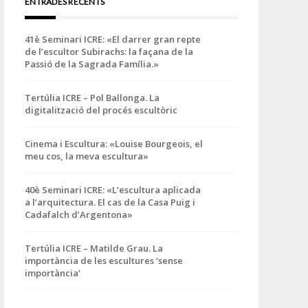
ENTRADES RECENTS
41è Seminari ICRE: «El darrer gran repte
de l’escultor Subirachs: la façana de la
Passió de la Sagrada Família.»
Tertúlia ICRE – Pol Ballonga. La
digitalització del procés escultòric
Cinema i Escultura: «Louise Bourgeois, el
meu cos, la meva escultura»
40è Seminari ICRE: «L’escultura aplicada
a l’arquitectura. El cas de la Casa Puig i
Cadafalch d’Argentona»
Tertúlia ICRE – Matilde Grau. La
importància de les escultures ‘sense
importància’