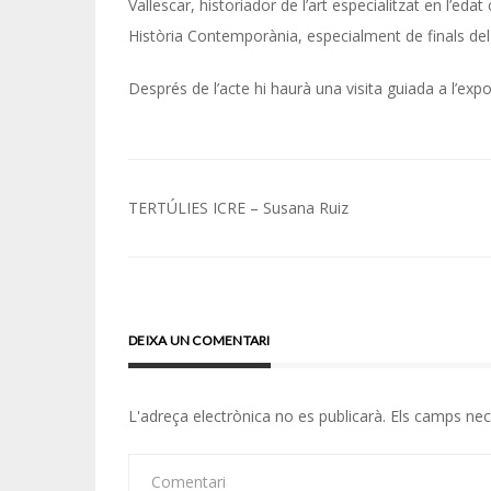
Vallescar, historiador de l’art especialitzat en l’ed
Història Contemporània, especialment de finals del s.
Després de l’acte hi haurà una visita guiada a l’expo
Navegació
TERTÚLIES ICRE – Susana Ruiz
d'entrades
DEIXA UN COMENTARI
L'adreça electrònica no es publicarà.
Els camps ne