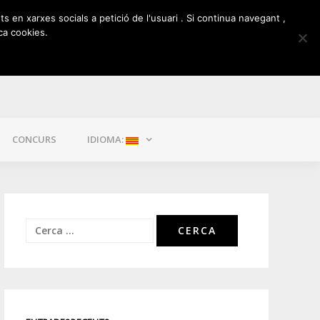
ts en xarxes socials a petició de l'usuari . Si continua navegant ,
ca cookies.
CONCURS
IDIOMA:
Cerca: