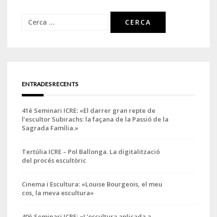
Cerca:
ENTRADES RECENTS
41è Seminari ICRE: «El darrer gran repte de
l’escultor Subirachs: la façana de la Passió de la
Sagrada Família.»
Tertúlia ICRE – Pol Ballonga. La digitalització
del procés escultòric
Cinema i Escultura: «Louise Bourgeois, el meu
cos, la meva escultura»
40è Seminari ICRE: «L’escultura aplicada a