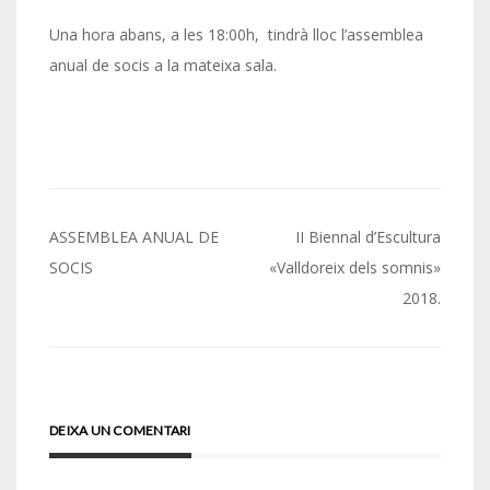
Una hora abans, a les 18:00h, tindrà lloc l’assemblea
anual de socis a la mateixa sala.
Navegació
ASSEMBLEA ANUAL DE
II Biennal d’Escultura
d'entrades
SOCIS
«Valldoreix dels somnis»
2018.
DEIXA UN COMENTARI