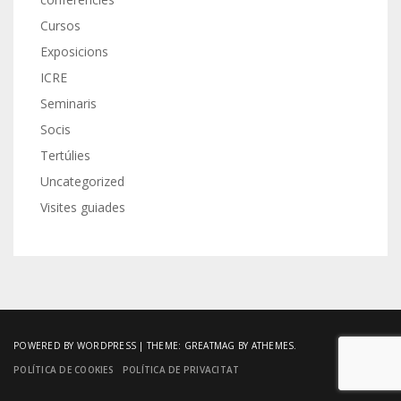
Cursos
Exposicions
ICRE
Seminaris
Socis
Tertúlies
Uncategorized
Visites guiades
POWERED BY WORDPRESS
|
THEME:
GREATMAG
BY ATHEMES.
POLÍTICA DE COOKIES
POLÍTICA DE PRIVACITAT