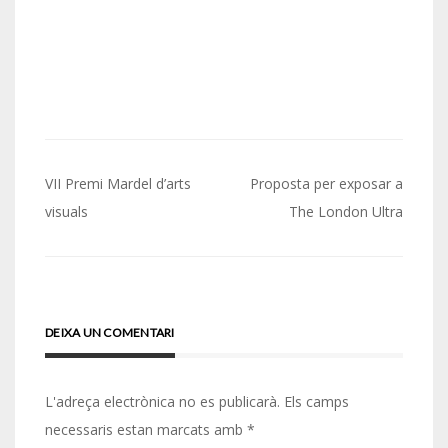
Navegació
VII Premi Mardel d’arts
Proposta per exposar a
d'entrades
visuals
The London Ultra
DEIXA UN COMENTARI
L'adreça electrònica no es publicarà.
Els camps
necessaris estan marcats amb
*