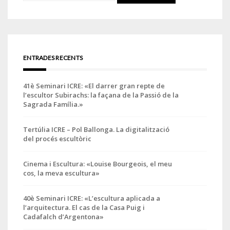
ENTRADES RECENTS
41è Seminari ICRE: «El darrer gran repte de
l’escultor Subirachs: la façana de la Passió de la
Sagrada Família.»
Tertúlia ICRE – Pol Ballonga. La digitalització
del procés escultòric
Cinema i Escultura: «Louise Bourgeois, el meu
cos, la meva escultura»
40è Seminari ICRE: «L’escultura aplicada a
l’arquitectura. El cas de la Casa Puig i
Cadafalch d’Argentona»