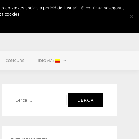
ts en xarxes socials a petició de l'usuari . Si continua navegant ,
ca cookies.
CONCURS
IDIOMA:
Cerca: