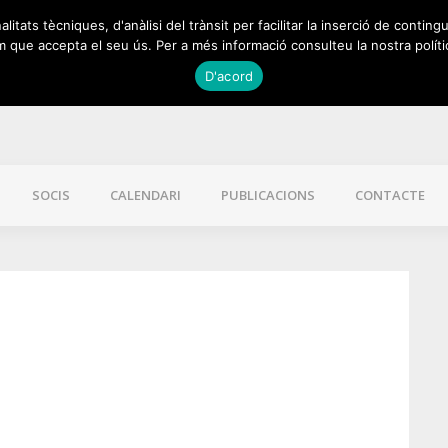
itats tècniques, d'anàlisi del trànsit per facilitar la inserció de contingu
 que accepta el seu ús. Per a més informació consulteu la nostra políti
D'acord
SOCIS
CALENDARI
PUBLICACIONS
CONTACTE