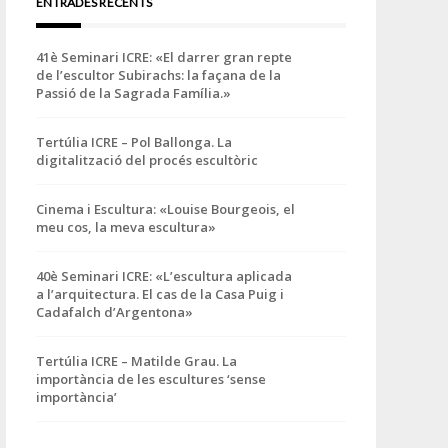
ENTRADES RECENTS
41è Seminari ICRE: «El darrer gran repte
de l’escultor Subirachs: la façana de la
Passió de la Sagrada Família.»
Tertúlia ICRE – Pol Ballonga. La
digitalització del procés escultòric
Cinema i Escultura: «Louise Bourgeois, el
meu cos, la meva escultura»
40è Seminari ICRE: «L’escultura aplicada
a l’arquitectura. El cas de la Casa Puig i
Cadafalch d’Argentona»
Tertúlia ICRE – Matilde Grau. La
importància de les escultures ‘sense
importància’