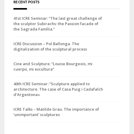
RECENT POSTS
41st ICRE Seminar: “The last great challenge of
the sculptor Subirachs: the Passion facade of
the Sagrada Família.”
ICRE Discussion – Pol Ballonga. The
digitalization of the sculptural process
Cine and Sculpture: “Louise Bourgeois, mi
cuerpo, mi escultura”
40th ICRE Seminar: “Sculpture applied to
architecture. The case of Casa Puig i Cadafalch
d’Argentona»
ICRE Talks – Matilde Grau. The importance of
‘unimportant’ sculptures