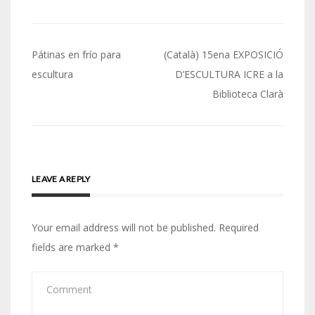
Post
Pátinas en frío para
(Català) 15ena EXPOSICIÓ
navigation
escultura
D’ESCULTURA ICRE a la
Biblioteca Clarà
LEAVE A REPLY
Your email address will not be published.
Required
fields are marked
*