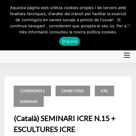
Skip
Aquesta pàgina web utilitza cookies pròpies i de tercers amb
to
finalitats tècniques, d'anàlisi del trànsit per facilitar la inserció
de continguts en xarxes socials a petició de l'usuari . Si
content
continua navegant , considerem que accepta el seu ús. Per a
més informació consulteu la nostra política cookies.
D'acord
CONFERENCES
EXHIBITIONS
ICRE
SEMINARS
(Català) SEMINARI ICRE N.15 +
ESCULTURES ICRE