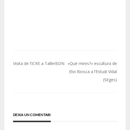
Navegació
Visita de l’ICRE a TallerBDN
»Què mires?» escultura de
d'entrades
Eloi Biosca a l’Estudi Vidal
(Sitges)
DEIXA UN COMENTARI