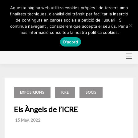
Skip
Aquesta pàgina web utilitza cookies pròpies i de tercers amb
to
finalitats tècniques, d'anàlisi del trànsit per facilitar la inserció
de continguts en xarxes socials a petició de l'usuari . Si
content
continua navegant , considerem que accepta el seu ús. Per a
més informació consulteu la nostra política cookies.
D'acord
EXPOSICIONS
ICRE
SOCIS
Els Àngels de l’ICRE
15 May, 2022