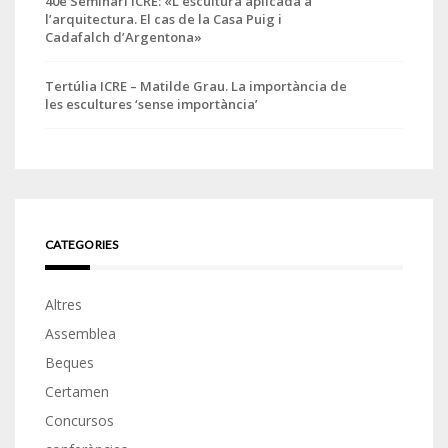
40è Seminari ICRE: «L’escultura aplicada a
l’arquitectura. El cas de la Casa Puig i
Cadafalch d’Argentona»
Tertúlia ICRE – Matilde Grau. La importància de
les escultures ‘sense importància’
CATEGORIES
Altres
Assemblea
Beques
Certamen
Concursos