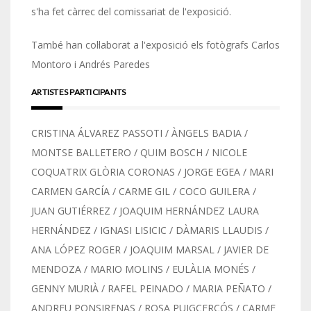
s'ha fet càrrec del comissariat de l'exposició.
També han col·laborat a l'exposició els fotògrafs Carlos
Montoro i Andrés Paredes
ARTISTES PARTICIPANTS
CRISTINA ÁLVAREZ PASSOTI / ÀNGELS BADIA /
MONTSE BALLETERO / QUIM BOSCH / NICOLE
COQUATRIX GLÒRIA CORONAS / JORGE EGEA / MARI
CARMEN GARCÍA / CARME GIL / COCO GUILERA /
JUAN GUTIÉRREZ / JOAQUIM HERNÁNDEZ LAURA
HERNÁNDEZ / IGNASI LISICIC / DÀMARIS LLAUDIS /
ANA LÓPEZ ROGER / JOAQUIM MARSAL / JAVIER DE
MENDOZA / MARIO MOLINS / EULÀLIA MONÉS /
GENNY MURIÀ / RAFEL PEINADO / MARIA PEÑATO /
ANDREU PONSIRENAS / ROSA PUIGCERCÓS / CARME