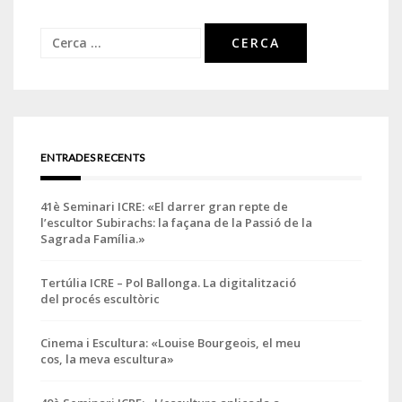
Cerca:
ENTRADES RECENTS
41è Seminari ICRE: «El darrer gran repte de
l’escultor Subirachs: la façana de la Passió de la
Sagrada Família.»
Tertúlia ICRE – Pol Ballonga. La digitalització
del procés escultòric
Cinema i Escultura: «Louise Bourgeois, el meu
cos, la meva escultura»