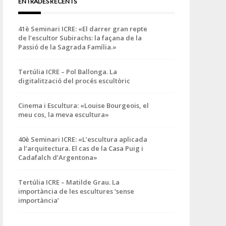
ENTRADES RECENTS
41è Seminari ICRE: «El darrer gran repte
de l’escultor Subirachs: la façana de la
Passió de la Sagrada Família.»
Tertúlia ICRE – Pol Ballonga. La
digitalització del procés escultòric
Cinema i Escultura: «Louise Bourgeois, el
meu cos, la meva escultura»
40è Seminari ICRE: «L’escultura aplicada
a l’arquitectura. El cas de la Casa Puig i
Cadafalch d’Argentona»
Tertúlia ICRE – Matilde Grau. La
importància de les escultures ‘sense
importància’