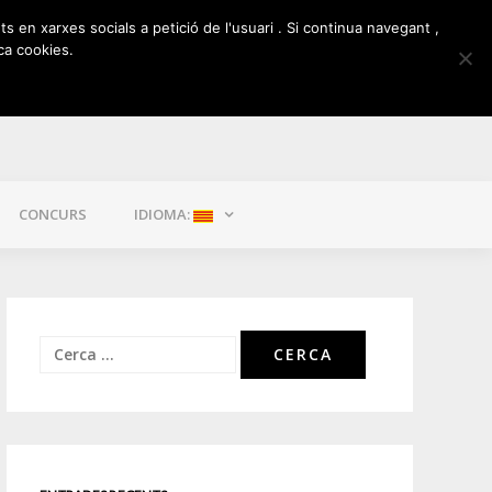
ts en xarxes socials a petició de l'usuari . Si continua navegant ,
ca cookies.
CONCURS
IDIOMA:
Cerca: