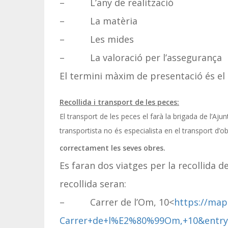
– L’any de realització
– La matèria
– Les mides
– La valoració per l’assegurança
El termini màxim de presentació és el
Recollida i transport de les peces:
El transport de les peces el farà la brigada de l’Aj
transportista no és especialista en el transport d’ob
correctament les seves obres.
Es faran dos viatges per la recollida d
recollida seran:
– Carrer de l’Om, 10<
https://map
Carrer+de+l%E2%80%99Om,+10&ent
r