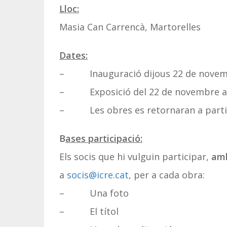
Lloc:
Masia Can Carrencà, Martorelles
Dates:
– Inauguració dijous 22 de novembre
– Exposició del 22 de novembre al
– Les obres es retornaran a partir
B
ases participació:
Els socis que hi vulguin participar,
amb
a
socis@icre.cat
, per a cada obra:
– Una foto
– El títol