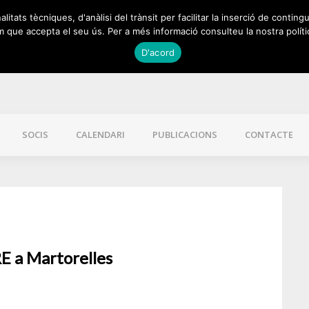
itats tècniques, d'anàlisi del trànsit per facilitar la inserció de contingu
 que accepta el seu ús. Per a més informació consulteu la nostra políti
D'acord
SOCIS
CALENDARI
PUBLICACIONS
CONTACTE
E a Martorelles