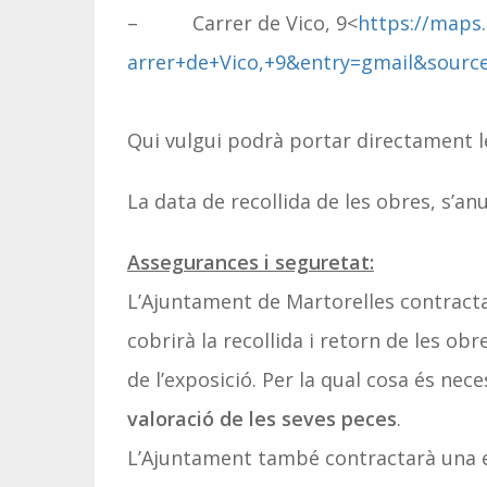
– Carrer de Vico, 9<
https://maps
arrer+de+Vico,+9&entry=gmail&s
ourc
Qui vulgui podrà portar directament l
La data de recollida de les obres, s’a
Assegurances i seguretat:
L’Ajuntament de Martorelles contracta
cobrirà la recollida i retorn de les obr
de l’exposició. Per la qual cosa és nec
valoració de les seves peces
.
L’Ajuntament també contractarà una e