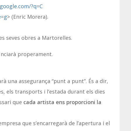
.google.com/?q=C
e=g
> (Enric Morera).
es seves obres a Martorelles.
nunciarà properament.
rà una assegurança “punt a punt”. És a dir,
es, els transports i l’estada durant els dies
essari que
cada artista ens proporcioni la
mpresa que s’encarregarà de l’apertura i el