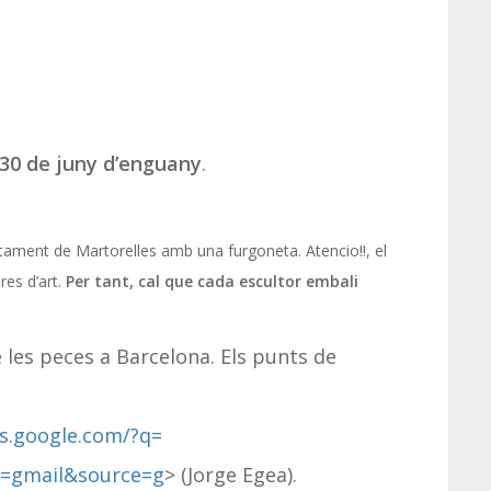
30 de juny d’enguany
.
untament de Martorelles amb una furgoneta. Atencio!!, el
res d’art.
Per tant, cal que cada escultor embali
e les peces a Barcelona. Els punts de
s.google.com/?q=
y=gmail&source=g
> (Jorge Egea).