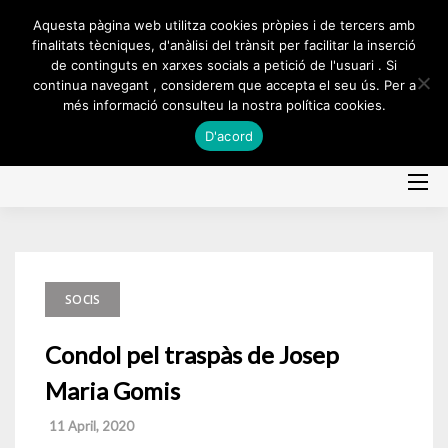
Skip
Aquesta pàgina web utilitza cookies pròpies i de tercers amb
to
finalitats tècniques, d'anàlisi del trànsit per facilitar la inserció
de continguts en xarxes socials a petició de l'usuari . Si
content
continua navegant , considerem que accepta el seu ús. Per a
més informació consulteu la nostra política cookies.
D'acord
SOCIS
Condol pel traspàs de Josep
Maria Gomis
11 April, 2020