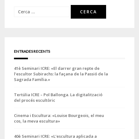
Cerca:
ENTRADES RECENTS
41è Seminari ICRE: «El darrer gran repte de
l’escultor Subirachs: la façana de la Passió de la
Sagrada Família.»
Tertúlia ICRE – Pol Ballonga. La digitalització
del procés escultòric
Cinema i Escultura: «Louise Bourgeois, el meu
cos, la meva escultura»
40è Seminari ICRE: «L’escultura aplicada a