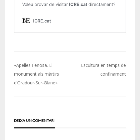
Navegació
«Apel·les Fenosa. El
Escultura en temps de
d'entrades
monument als màrtirs
confinament
d’Oradour-Sur-Glane»
DEIXA UN COMENTARI