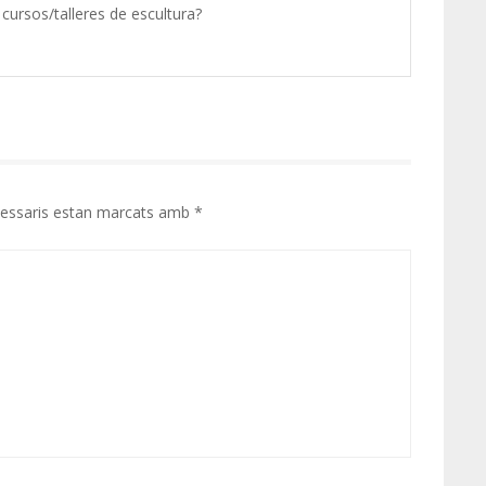
cursos/talleres de escultura?
cessaris estan marcats amb
*