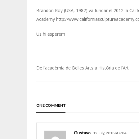
Brandon Roy (USA, 1982) va fundar el 2012 la Calif
Academy http://www.californiasculptureacademy.
Us hi esperem
Navegació
De l’acadèmia de Belles Arts a Història de l’Art
d'entrades
ONE COMMENT
Gustavo
12 July, 2018 at 6:04