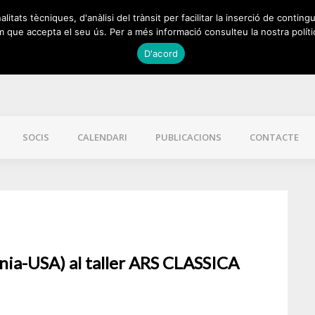
itats tècniques, d'anàlisi del trànsit per facilitar la inserció de contingu
 que accepta el seu ús. Per a més informació consulteu la nostra políti
D'acord
SOCIS
CALENDARI
PUBLICACIONS
CONTACTE
rnia-USA) al taller ARS CLASSICA