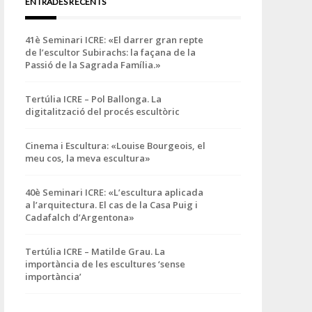
ENTRADES RECENTS
41è Seminari ICRE: «El darrer gran repte
de l’escultor Subirachs: la façana de la
Passió de la Sagrada Família.»
Tertúlia ICRE – Pol Ballonga. La
digitalització del procés escultòric
Cinema i Escultura: «Louise Bourgeois, el
meu cos, la meva escultura»
40è Seminari ICRE: «L’escultura aplicada
a l’arquitectura. El cas de la Casa Puig i
Cadafalch d’Argentona»
Tertúlia ICRE – Matilde Grau. La
importància de les escultures ‘sense
importància’