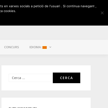
ts en xarxes socials a petició de l'usuari . Si continua navegant ,
ca cookies.
CONCURS
IDIOMA:
Cerca: