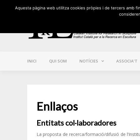
Skip
Aquesta pàgina web utilitza cookies pròpies i de tercers amb final
to
considerem
content
INICI
QUI SOM
NOTÍCIES
ASSOCIA’T
Enllaços
Entitats col·laboradores
La proposta de recerca/formació/difusió de l’Insti