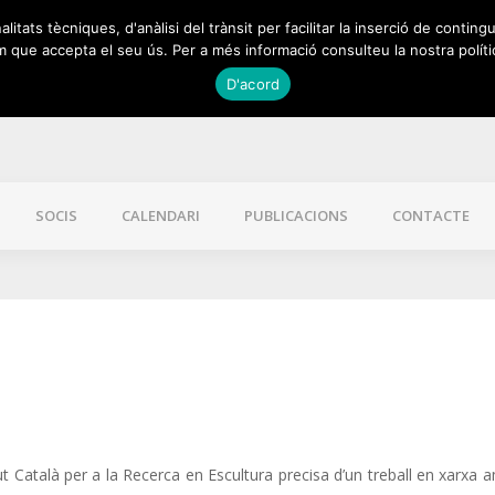
itats tècniques, d'anàlisi del trànsit per facilitar la inserció de contingu
 que accepta el seu ús. Per a més informació consulteu la nostra políti
D'acord
SOCIS
CALENDARI
PUBLICACIONS
CONTACTE
tut Català per a la Recerca en Escultura precisa d’un treball en xarxa