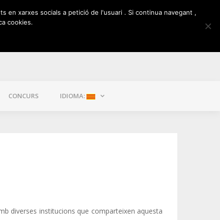
ts en xarxes socials a petició de l'usuari . Si continua navegant ,
ca cookies.
CONCURS
IDIOMA:
 amb diverses institucions que comparteixen aquesta