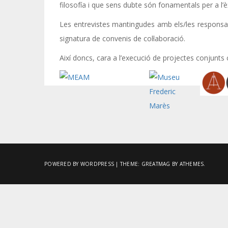
filosofía i que sens dubte són fonamentals per a l’
Les entrevistes mantingudes amb els/les responsab
signatura de convenis de col·laboració.
Així doncs, cara a l’execució de projectes conjunts
POWERED BY WORDPRESS
|
THEME:
GREATMAG
BY ATHEMES.