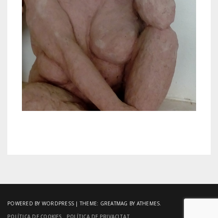
POWERED BY WORDPRESS
|
THEME:
GREATMAG
BY ATHEMES.
POLÍTICA DE COOKIES
POLÍTICA DE PRIVACITAT