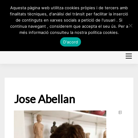
Skip
Aquesta pàgina web utilitza cookies pròpies i de tercers amb
to
finalitats tècniques, d'anàlisi del trànsit per facilitar la inserció
de continguts en xarxes socials a petició de l'usuari . Si
content
continua navegant , considerem que accepta el seu ús. Per a
més informació consulteu la nostra política cookies.
D'acord
Jose Abellan
El