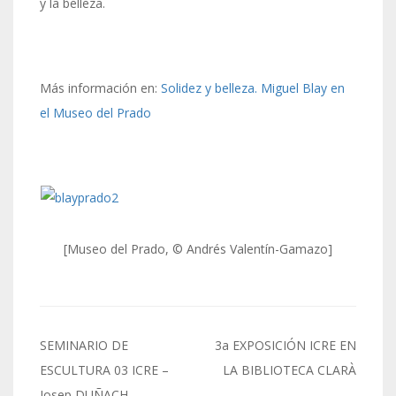
y la belleza.
Más información en:
Solidez y belleza. Miguel Blay en
el Museo del Prado
[Museo del Prado, © Andrés Valentín-Gamazo]
Navegación
SEMINARIO DE
3a EXPOSICIÓN ICRE EN
de
ESCULTURA 03 ICRE –
LA BIBLIOTECA CLARÀ
Josep DUÑACH