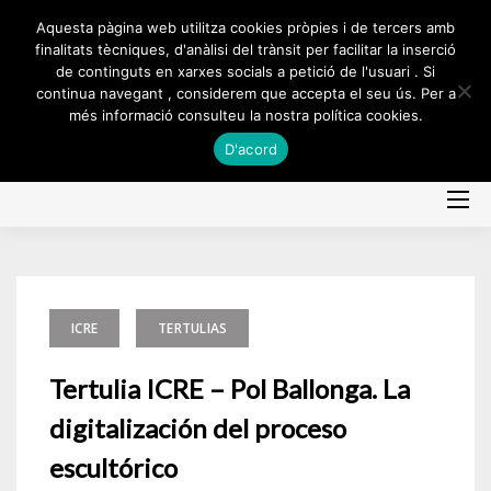
Skip
Aquesta pàgina web utilitza cookies pròpies i de tercers amb
to
finalitats tècniques, d'anàlisi del trànsit per facilitar la inserció
de continguts en xarxes socials a petició de l'usuari . Si
content
continua navegant , considerem que accepta el seu ús. Per a
més informació consulteu la nostra política cookies.
D'acord
ICRE
TERTULIAS
Tertulia ICRE – Pol Ballonga. La
digitalización del proceso
escultórico