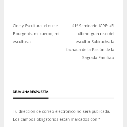
Navegación
Cine y Escultura: «Louise
41º Seminario ICRE: «El
de
Bourgeois, mi cuerpo, mi
último gran reto del
escultura»
escultor Subirachs: la
entradas
fachada de la Pasión de la
Sagrada Familia.»
DEJA UNA RESPUESTA
Tu dirección de correo electrónico no será publicada.
Los campos obligatorios están marcados con
*