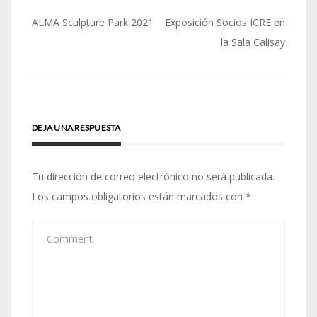
Navegación
ALMA Sculpture Park 2021
Exposición Socios ICRE en
de
la Sala Calisay
entradas
DEJA UNA RESPUESTA
Tu dirección de correo electrónico no será publicada.
Los campos obligatorios están marcados con
*