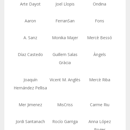
Arte Dayot
Joel Llopis
Ondina
Aaron
FerranSan
Fons
A. Sanz
Monika Majer
Mercè Bessó
Díaz Castedo
Guillem Salas
Àngels
Gràcia
Joaquín
Vicent M. Anglès
Mercè Riba
Hernández Pellisa
Mer Jimenez
MisCriss
Carme Riu
Jordi Santanach
Rocío Garriga
Anna López
Roger