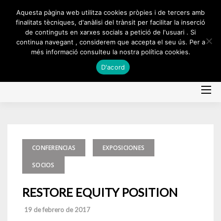
Skip
Aquesta pàgina web utilitza cookies pròpies i de tercers amb
to
finalitats tècniques, d'anàlisi del trànsit per facilitar la inserció
de continguts en xarxes socials a petició de l'usuari . Si
content
continua navegant , considerem que accepta el seu ús. Per a
més informació consulteu la nostra política cookies.
D'acord
CONFERENCIAS
EXPOSICIONES
SOCIOS
RESTORE EQUITY POSITION
19 de febrero de 2017