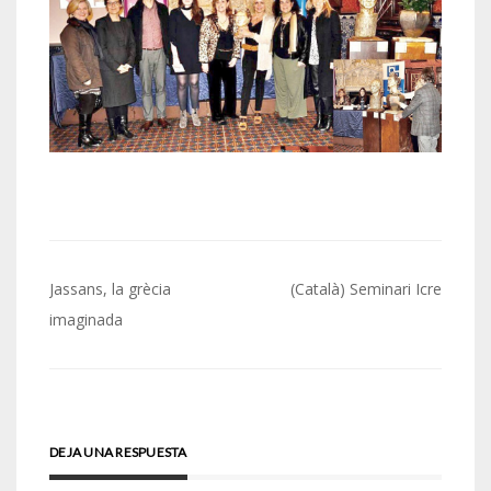
Navegación
Jassans, la grècia
(Català) Seminari Icre
de
imaginada
entradas
DEJA UNA RESPUESTA