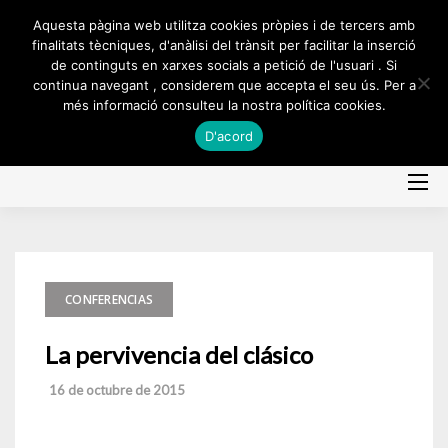
Skip
Aquesta pàgina web utilitza cookies pròpies i de tercers amb
to
finalitats tècniques, d'anàlisi del trànsit per facilitar la inserció
de continguts en xarxes socials a petició de l'usuari . Si
content
continua navegant , considerem que accepta el seu ús. Per a
més informació consulteu la nostra política cookies.
D'acord
CONFERENCIAS
La pervivencia del clásico
16 de octubre de 2015