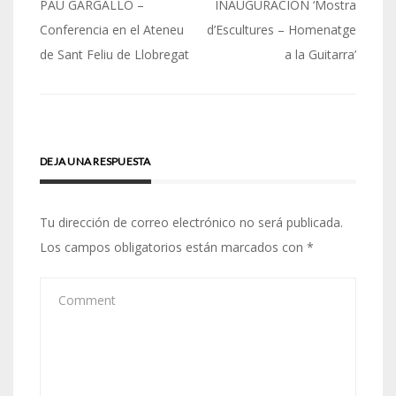
Navegación
PAU GARGALLO –
INAUGURACIÓN ‘Mostra
de
Conferencia en el Ateneu
d’Escultures – Homenatge
de Sant Feliu de Llobregat
a la Guitarra’
entradas
DEJA UNA RESPUESTA
Tu dirección de correo electrónico no será publicada.
Los campos obligatorios están marcados con
*