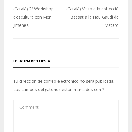
Navegación
(Català) 2º Workshop
(Català) Visita a la col·lecció
de
d’escultura con Mer
Bassat a la Nau Gaudí de
Jimenez.
Mataró
entradas
DEJA UNA RESPUESTA
Tu dirección de correo electrónico no será publicada.
Los campos obligatorios están marcados con
*