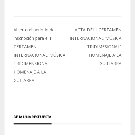
Navegación
Abierto el período de
ACTA DEL I CERTAMEN
de
inscripción para el I
INTERNACIONAL ‘MÚSICA
CERTAMEN
TRIDIMESIONAL’.
entradas
INTERNACIONAL ‘MÚSICA
HOMENAJE A LA
TRIDIMENSIONAL’
GUIITARRA
HOMENAJE A LA
GUITARRA
DEJA UNA RESPUESTA