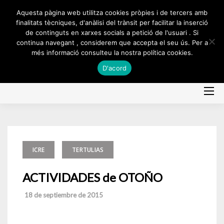
Skip
Aquesta pàgina web utilitza cookies pròpies i de tercers amb
to
finalitats tècniques, d'anàlisi del trànsit per facilitar la inserció
de continguts en xarxes socials a petició de l'usuari . Si
content
continua navegant , considerem que accepta el seu ús. Per a
més informació consulteu la nostra política cookies.
D'acord
ICRE
TERTULIAS
ACTIVIDADES de OTOÑO
18 de septiembre de 2015