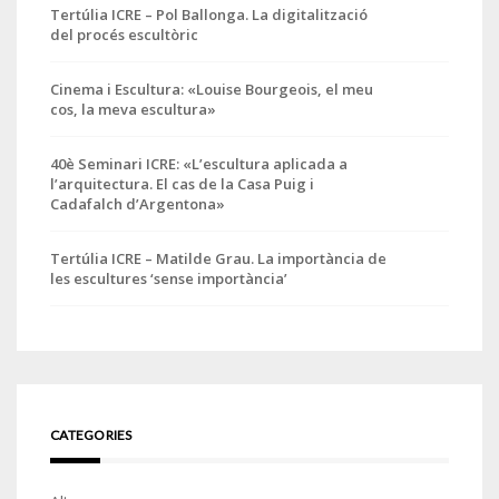
Tertúlia ICRE – Pol Ballonga. La digitalització
del procés escultòric
Cinema i Escultura: «Louise Bourgeois, el meu
cos, la meva escultura»
40è Seminari ICRE: «L’escultura aplicada a
l’arquitectura. El cas de la Casa Puig i
Cadafalch d’Argentona»
Tertúlia ICRE – Matilde Grau. La importància de
les escultures ‘sense importància’
CATEGORIES