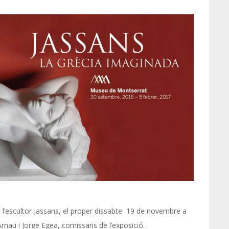
e l’escultor Jassans, el proper dissabte 19 de novembre a
rnau i Jorge Egea, comissaris de l’exposició.