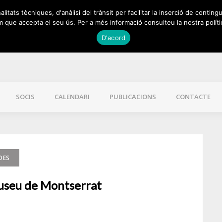
itats tècniques, d'anàlisi del trànsit per facilitar la inserció de contingu
 que accepta el seu ús. Per a més informació consulteu la nostra políti
D'acord
SOCIS
CALENDARI
PUBLICACIONS
CONTACTE
DES
 Museu de Montserrat