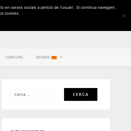
ts en xarxes socials a petició de l'usuari . Si continua navegant ,
ca cookies.
CONCURS
IDIOMA:
Cerca: