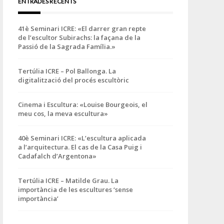
ENTRADES RECENTS
41è Seminari ICRE: «El darrer gran repte
de l’escultor Subirachs: la façana de la
Passió de la Sagrada Família.»
Tertúlia ICRE – Pol Ballonga. La
digitalització del procés escultòric
Cinema i Escultura: «Louise Bourgeois, el
meu cos, la meva escultura»
40è Seminari ICRE: «L’escultura aplicada
a l’arquitectura. El cas de la Casa Puig i
Cadafalch d’Argentona»
Tertúlia ICRE – Matilde Grau. La
importància de les escultures ‘sense
importància’